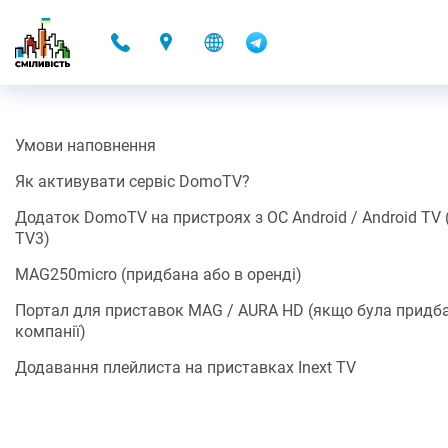
-
Умови наповнення
DOMOTV
Як активувати сервіс DomoTV?
15.11.2021 22:34
Додаток DomoTV на пристроях з ОС Android / Android TV (н
TV3)
Разом з Контент-партнером Omega ми запускаємо можливість
перегляду ТБ каналів (Контенту*/Додаткового сервісу*) за
MAG250micro (придбана або в оренді)
допомогою готових застосунків для Android, для iOS та для
SMART TV, або плейлиста.
Портал для приставок MAG / AURA HD (якщо була придб
компанії)
Ще приємніша новина, це те що, можливість переглядати ТБ
канали (Контент*/Додатковий сервіс*)
включено до вартості
Додавання плейлиста на приставках Inext TV
послуг доступу до мережі Інтернет
(або оренди додаткового
обладнання).
Умови наповнення