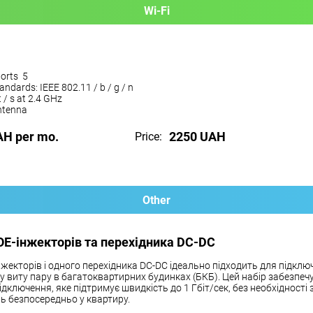
Wi-Fi
orts 5
andards: IEEE 802.11 / b / g / n
 / s at 2.4 GHz
antenna
AH per mo.
2250 UAH
Price:
Other
OE-інжекторів та перехідника DC-DC
нжекторів і одного перехідника DC-DC ідеально підходить для підклю
чу виту пару в багатоквартирних будинках (БКБ). Цей набір забезпеч
ідключення, яке підтримує швидкість до 1 Гбіт/сек, без необхідності
ь безпосередньо у квартиру.