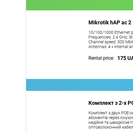
Mikrotik hAP ac 2
10/100/1000 Ethernet p
Frequencies: 2.4 GHz; St
Channel speed: 300 Mbit
Antennas: 4 × internal 
175 U
Rental price:
Комплект з 2-х P
Комплект з двух POE-і
абонентів через існую
надійне та швидкісне п
оптоволоконний кабел