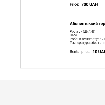
700 UAH
Price:
Абонентський те
Розміри (ШxГxВ)
Вага
Робоча температура / 
Температура зберіганн
10 UA
Rental price: