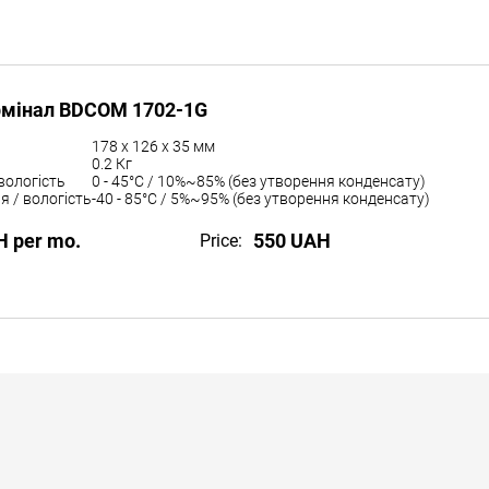
рмінал BDCOM 1702-1G
178 x 126 x 35 мм
0.2 Кг
вологість
0 - 45°C / 10%~85% (без утворення конденсату)
я / вологість
-40 - 85°C / 5%~95% (без утворення конденсату)
H per mo.
550 UAH
Price: