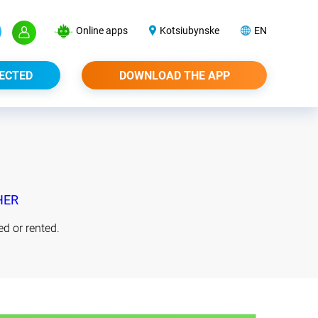
Online apps
Kotsiubynske
EN
ECTED
DOWNLOAD THE APP
HER
d or rented.