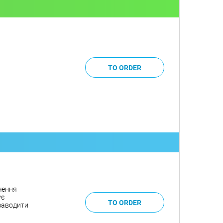
чення
ує
 заводити