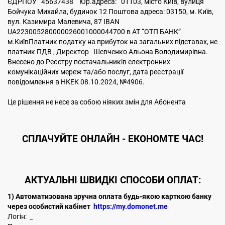
ЄДРПОУ 45637438 Юр.адреса: 01103, місто Київ, вулиця
Бойчука Михайла, будинок 12 Поштова адреса: 03150, м. Київ,
вул. Казимира Малевича, 87 IBAN
UA223005280000026001000044700 в АТ “ОТП БАНК”
м.КиївПлатник податку на прибуток на загальних підставах, не
платник ПДВ , Директор Шевченко Альона Володимирівна.
Внесено до Реєстру постачальників електронних
комунікаційних мереж та/або послуг, дата реєстрації
повідомлення в НКЕК 08.10.2024, №4906.
Це рішення не несе за собою ніяких змін для Абонента
CПЛАЧУЙТЕ
ОНЛАЙН - ЕКОНОМТЕ ЧАС!
АКТУАЛЬНІ ШВИДКІ СПОСОБИ ОПЛАТ:
1) Автоматизована зручна оплата будь-якою карткою банку
через особистий кабінет
https://my.domonet.me
Логін: _