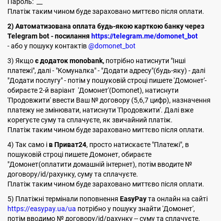
Пароль: __
Платіж таким чином буде зараховано миттєво після оплати.
2) Автоматизована оплата будь-якою карткою банку через
Telegram bot - посилання
https://telegram.me/domonet_bot
- або у пошуку контактів
@domonet_bot
3) Якщо
є додаток monobank,
потрібно натиснути "Інші
платежі", далі - "Комуналка" - "Додати адресу"(будь-яку) - далі
"Додати послугу" - потім у пошуковій строці пишете 'Домонет'-
обираєте 2-й варіант 'Домонет'(Domonet), натиснути
'Продовжити' ввести Ваш № договору (5,6,7 цифр), назначення
платежу не змінювати, натиснути 'Продовжити'. Далі вже
корегуєте суму та сплачуєте, як звичайний платіж.
Платіж таким чином буде зараховано миттєво після оплати.
4) Так само і
в Приват24
, просто натискаєте "Платежі", в
пошуковій строці пишете Домонет, обираєте
"Домонет(оплатити домашній інтернет), потім вводите №
договору/id/рахунку, суму та сплачуєте.
Платіж таким чином буде зараховано миттєво після оплати.
5) Платіжні термінали поповнення
EasyPay
та онлайн на сайті
https://easypay.ua/ua
потрібно у пошуку знайти 'Домонет',
потім вводимо № договору/id/рахунку -- суму та сплачуєте.