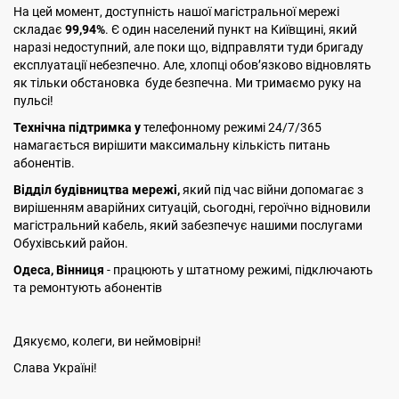
На цей момент, доступність нашої магістральної мережі
складає
99,94%
. Є один населений пункт на Київщині, який
наразі недоступний, але поки що, відправляти туди бригаду
експлуатації небезпечно. Але, хлопці обов’язково відновлять
як тільки обстановка буде безпечна. Ми тримаємо руку на
пульсі!
Технічна підтримка у
телефонному режимі 24/7/365
намагається вирішити максимальну кількість питань
абонентів.
Відділ будівництва мережі,
який під час війни допомагає з
вирішенням аварійних ситуацій, сьогодні, героїчно відновили
магістральний кабель, який забезпечує нашими послугами
Обухівський район.
Одеса, Вінниця
- працюють у штатному режимі, підключають
та ремонтують абонентів
Дякуємо, колеги, ви неймовірні!
Слава Україні!