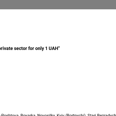
rivate sector for only 1 UAH"
ita-Poshtova, Boyarka, Novosilky, Kyiv (Bortnychi), Stari Bezrady