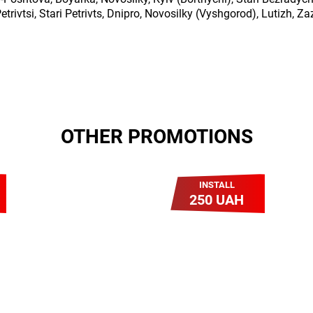
trivtsi, Stari Petrivts, Dnipro, Novosilky (Vyshgorod), Lutizh, Z
OTHER PROMOTIONS
INSTALL
250 UAH
Легкий Старт
Легендарне підключення за
зниженою вартістю
повертається. Без додаткових
передплат. Пропозиція