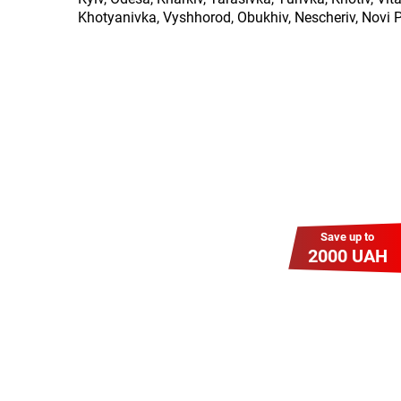
Khotyanivka, Vyshhorod, Obukhiv, Nescheriv, Novi Pe
Save up to
2000 UAH
Гіга Гривня v 2.0
Мабуть, це наша
наймасштабніша акція для
нових підключень! Платіть
разово за підключення, і