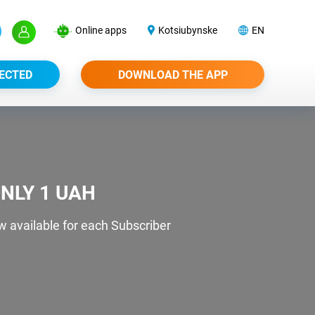
Online apps
Kotsiubynske
EN
ECTED
DOWNLOAD THE APP
NLY 1 UAH
w available for each Subscriber