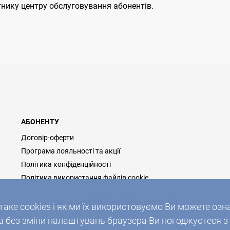
тнику центру обслуговування абонентів.
АБОНЕНТУ
Договір-оферти
Програма лояльності та акції
Політика конфіденційності
Політика використання файлів cookie
2026 © ДОМОНЕТ, УСІ ПРАВА ЗАХИЩЕНІ
таке cookies і як ми їх використовуємо Ви можете о
без зміни налаштувань браузера Ви погоджуєтеся з