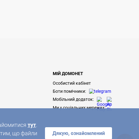
МІЙ ДОМОНЕТ
Особистий кабінет
Боти помічники:
Мобільний додаток:
Ми у соціальних мережах:
знайомитися
тут
.
 тим, що файли
Дякую, ознайомлений