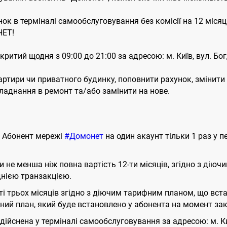
унок в терміналі самообслуговування без комісії на 12 мі
ЕТ!
итий щодня з 09:00 до 21:00 за адресою: м. Київ, вул. Бо
ртири чи приватного будинку, поповнити рахунок, змінити
обладнання в ремонт та/або замінити на нове.
 Абонент мережі
#Домонет
на один акаунт тільки 1 раз у п
ти не менша ніж повна вартість 12-ти місяців, згідно з д
днією транзакцією.
і трьох місяців згідно з діючим тарифним планом, що встан
ний план, який буде встановлено у абонента на момент закі
здійснена у терміналі самообслуговування за адресою: м. К