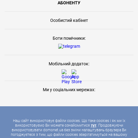
АБОНЕНТУ
Особистий кабінет
Боти помічники:
Мобільний додаток:
Ми у соціальних мережах:
Наш сайт використовує файли cookies. Що таке cookies і як ми їх
використовуємо Ви можете ознайомитися
тут
. Продовжуючи
використовувати domonet.ua без зміни налаштувань браузера Ви
2026 © ДОМОНЕТ, УСІ ПРАВА ЗАХИЩЕНІ
погоджуєтеся з тим, що файли cookies зберігатимуться на вашому