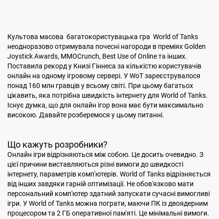
Культова масова багатокористувацька гра World of Tanks
неодноразово отримувала почесні нагороди в преміях Golden
Joystick Awards, MMOCrunch, Best Use of Online та інших.
Поставила рекорд у Книзі Гіннеса за кількістю користувачів
онлайн на одному ігровому сервері. У WoT зареєструвалося
понад 160 млн гравців у всьому світі. При цьому багатьох
цікавить, яка потрібна швидкість інтернету для World of Tanks.
Існує думка, що для онлайн ігор вона має бути максимально
високою. Давайте розберемося у цьому питанні.
Що кажуть розробники?
Онлайн ігри відрізняються між собою. Це досить очевидно. З
цієї причини виставляються різні вимоги до швидкості
інтернету, параметрів комп'ютерів. World of Tanks відрізняється
від інших завдяки гарній оптимізації. Не обов'язково мати
персональний комп'ютер здатний запускати сучасні вимогливі
ігри. У World of Tanks можна пограти, маючи ПК із двоядерним
процесором та 2 ГБ оперативної пам'яті. Це мінімальні вимоги.