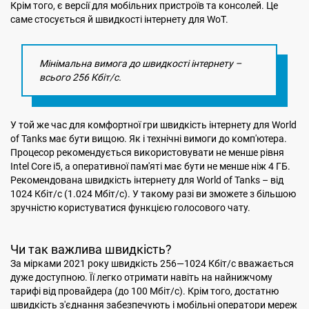
Крім того, є версії для мобільних пристроїв та консолей. Це
саме стосується й швидкості інтернету для WoT.
Мінімальна вимога до швидкості інтернету –
всього 256 Кбіт/с.
У той же час для комфортної гри швидкість інтернету для World
of Tanks має бути вищою. Як і технічні вимоги до комп'ютера.
Процесор рекомендується використовувати не менше рівня
Intel Core i5, а оперативної пам'яті має бути не менше ніж 4 ГБ.
Рекомендована швидкість інтернету для World of Tanks – від
1024 Кбіт/с (1.024 Мбіт/с). У такому разі ви зможете з більшою
зручністю користуватися функцією голосового чату.
Чи так важлива швидкість?
За мірками 2021 року швидкість 256—1024 Кбіт/с вважається
дуже доступною. Її легко отримати навіть на найнижчому
тарифі від провайдера (до 100 Мбіт/с). Крім того, достатню
швидкість з'єднання забезпечують і мобільні оператори мереж