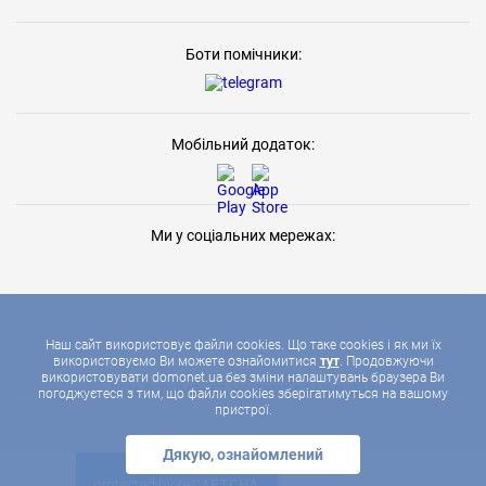
Боти помічники:
Мобільний додаток:
Ми у соціальних мережах:
Наш сайт використовує файли cookies. Що таке cookies і як ми їх
використовуємо Ви можете ознайомитися
тут
. Продовжуючи
використовувати domonet.ua без зміни налаштувань браузера Ви
2026 © ДОМОНЕТ, УСІ ПРАВА ЗАХИЩЕНІ
погоджуєтеся з тим, що файли cookies зберігатимуться на вашому
пристрої.
Дякую, ознайомлений