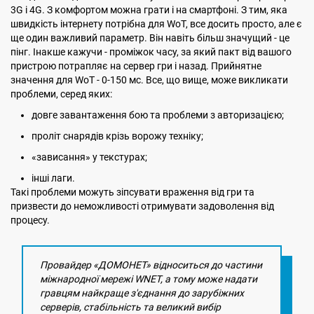
3G і 4G. З комфортом можна грати і на смартфоні. З тим, яка
швидкість інтернету потрібна для WoT, все досить просто, але є
ще один важливий параметр. Він навіть більш значущий - це
пінг. Інакше кажучи - проміжок часу, за який пакт від вашого
пристрою потрапляє на сервер гри і назад. Прийнятне
значення для WoT - 0-150 мс. Все, що вище, може викликати
проблеми, серед яких:
довге завантаження бою та проблеми з авторизацією;
проліт снарядів крізь ворожу техніку;
«зависання» у текстурах;
інші лаги.
Такі проблеми можуть зіпсувати враження від гри та
призвести до неможливості отримувати задоволення від
процесу.
Провайдер «ДОМОНЕТ» відноситься до частини
міжнародної мережі WNET, а тому може надати
гравцям найкраще з'єднання до зарубіжних
серверів, стабільність та великий вибір