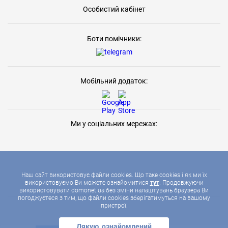
Особистий кабінет
Боти помічники:
Мобільний додаток:
Ми у соціальних мережах:
Наш сайт використовує файли cookies. Що таке cookies і як ми їх
використовуємо Ви можете ознайомитися
тут
. Продовжуючи
використовувати domonet.ua без зміни налаштувань браузера Ви
2026 © ДОМОНЕТ, УСІ ПРАВА ЗАХИЩЕНІ
погоджуєтеся з тим, що файли cookies зберігатимуться на вашому
пристрої.
Дякую, ознайомлений