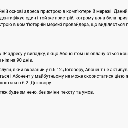
ійній основі адреса пристрою в комп'ютерній мережі. Даний
ідентифікує один і той же пристрій, котрому вона була при
истрою в комп'ютерній мережі провайдера, що виділяєтьс
 IP адресу у випадку, якщо Абонентом не оплачуються кошт
ніж на 90 днів.
слуги, який вказаний у п.6.12.Договору, Абонент не активу
ться і Абонент у майбутньому не може скористатися цією ж
люється п.6.2. Договору.
 теж буде змінено, без зміни тексту та умов.