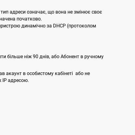
 тип адреси означає, що вона не змінює своє
значена початково.
я пристрою динамічно за DHCP (протоколом
и більше ніж 90 днів, або Абонент в ручному
вав акаунт в особистому кабінеті або не
 IP адресою.