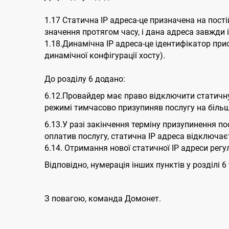
1.17 Статична ІР адреса-це призначена на пост
значення протягом часу, і дана адреса завжди 
1.18.Динамічна ІР адреса-це ідентифікатор пр
динамічної конфігурації хосту).
До розділу 6 додано:
6.12.Провайдер має право відключити статичну
режимі тимчасово призупиняв послугу на більш 
6.13.У разі закінчення терміну призупинення по
оплатив послугу, статична IP адреса відключає
6.14. Отримання нової статичної ІР адреси регу
Відповідно, нумерація інших пунктів у розділі 6
З повагою, команда Домонет.