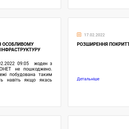
17.02.2022
В ОСОБЛИВОМУ
РОЗШИРЕННЯ ПОКРИТТЯ 
 ІНФРАСТРУКТУРУ
02.2022 09:05 жоден з
МОНЕТ не пошкоджено.
режі побудована таким
Детальніше
ть навіть якщо якась
зробили чіткий план на
у або воєнному стані в
в дію.