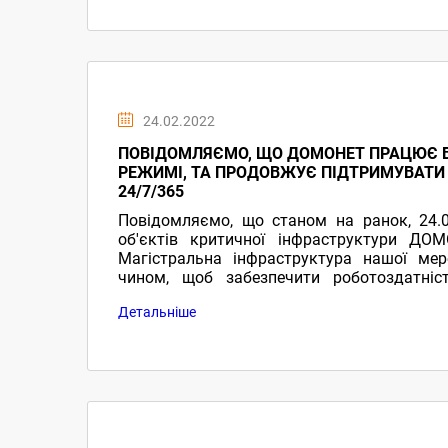
24.02.2022
ПОВІДОМЛЯЄМО, ЩО ДОМОНЕТ ПРАЦЮЄ 
РЕЖИМІ, ТА ПРОДОВЖУЄ ПІДТРИМУВАТИ
24/7/365
Повідомляємо, що станом на ранок, 24.
об'єктів критичної інфраструктури ДО
Магістральна інфраструктура нашої ме
чином, щоб забезпечити роботоздатніс
локальна частина буде пошкоджена. Ми ро
Детальніше
будь-які режим роботи при надзвичайном
Україні. І вже з 24.02.2022 05:30 ввели його 