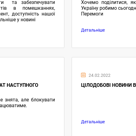
ти та забезпечувати
Хочемо поділитися, я
тів в помешканнях,
Україну робимо сьогодн
нт, доступність нашої
Перемоги
льніше у новині
Детальніше
24.02.2022
АТ НАСТУПНОГО
ЦІЛОДОБОВІ НОВИНИ В
е знята, але блокувати
працюватиме.
Детальніше