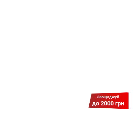
Даруємо УСІМ додаткові
місяці Інтернету!
Бажаєш заощадити та отримати
знижку? Оплати домашній Інтернет
наперед. Ми подаруємо тобі
додаткові місяці.
Заощаджуй
до 2000 грн
Гіга Гривня v 2.0
Мабуть, це наша наймасштабніша
акція для нових підключень!