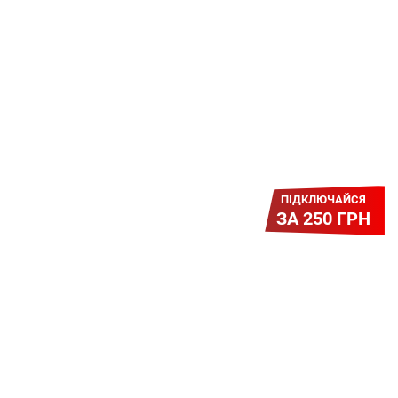
Платіть разово за підключення, і
користуйтесь Гігабітом всього за 1
грн/міс УВЕСЬ цей рік до 01.01.2027
року!
ПІДКЛЮЧАЙСЯ
ЗА 250 ГРН
Легкий Старт
Легендарне підключення за
зниженою вартістю повертається.
Без додаткових передплат.
Пропозиція обмежена - поспішай