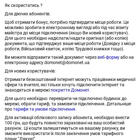
Як скористатись ?
Для діючих абонентів:
Щоб отримати бонус, потрібно підтвердити місце роботи. Це
можливо зробити в електронному вигляді або під час візиту
майстра до місця підключення (якщо Ви новий користувач).
Для цього необхідно надіслати/надати оригінал (або копію)
документа, що підтверджує ваше місце роботи (Довідку з місця
роботи, Військовий квиток, копію Трудової книжки тощо).
Ви можете відправити такий документ через
веб-форму
або на
електронну адресу domonet@domonet.ua
Для нових користувачів:
Отримати безкоштовний Інтернет можуть працівники медичної
сфери та вчителі, які тільки хочуть підключити Інтернет та
знаходяться в мережі
покриття Домонет.
Для цього необхідно: перевірити чи підключено будинок до
мережі, обрати тариф, та замовити підключення. Детальніше
про
тарифи та умови підключення.
Для активації облікового запису абонента, необхідно внести
100 грн, що будуть повністю зараховані на ваш особистий
рахунок. Ці кошти залишатимуться на вашому рахунку, ви
зможете використати їх після закінчення умов тарифного
плану “Дякую”.