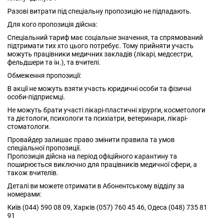
Разові витрати під спеціальну пропозицію не підпадають.
Для кого пропозиція дійсна:
Спеціальний тариф має соціальне значення, та спрямований
підтримати тих хто цього потребує. Тому прийняти участь
можуть працівники медичних закладів (лікарі, медсестри,
фельдшери та ін.), та вчителі.
Обмеження пропозиції:
В акції не можуть взяти участь юридичні особи та фізичні
особи-підприємці.
Не можуть брати участі лікарі-пластичні хірурги, косметологи
та дієтологи, психологи та психіатри, ветеринари, лікарі-
стоматологи.
Провайдер залишає право змінити правила та умов
спеціальної пропозиції.
Пропозиція дійсна на період офіційного карантину та
поширюється виключно для працівників медичної сфери, а
також вчителів.
Деталі ви можете отримати в Абонентському відділу за
номерами:
Київ (044) 590 08 09, Харків (057) 760 45 46, Одеса (048) 735 81
91